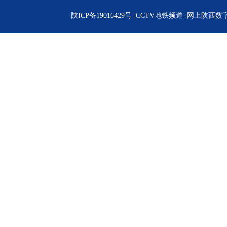
陕ICP备19016429号
|
CCTV地铁频道
|
网上陕西数