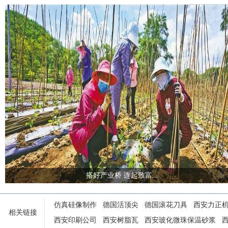
搭好产业桥 连起致富...
仿真硅像制作
德国活顶尖
德国滚花刀具
西安力正
相关链接
西安印刷公司
西安树脂瓦
西安玻化微珠保温砂浆