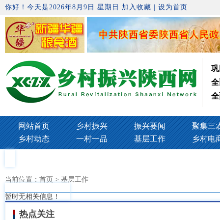
你好！今天是2026年8月9日 星期日
加入收藏
|
设为首页
巩
全
全
网站首页
乡村振兴
振兴要闻
聚集三
乡村动态
一村一品
基层工作
乡村电
当前位置：
首页
> 基层工作
暂时无相关信息！
热点关注