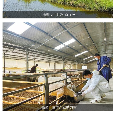
南郑：千斤粮 百斤鱼...
临潼：骊羊产业助力村...