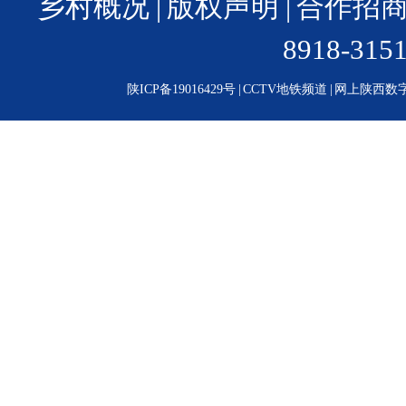
乡村概况
|
版权声明
|
合作招
8918-31
陕ICP备19016429号
|
CCTV地铁频道
|
网上陕西数