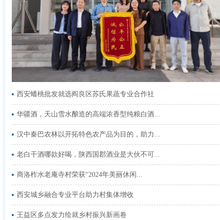
西安蟠桃批发就选阎良区苏氏果蔬专业合作社
华疆酒，天山雪水酿造的高端浓香型纯粮白酒...
汉中秦巴农林以开拓特色农产品为目的，助力...
老白干酒哪款好喝，陕西国郡酒业是大伙不可...
商洛柞水老庵寺村荣获“2024年美丽休闲...
西安城乡融合专业平台助力村集体增收
王益区多点发力绘就乡村振兴新画卷