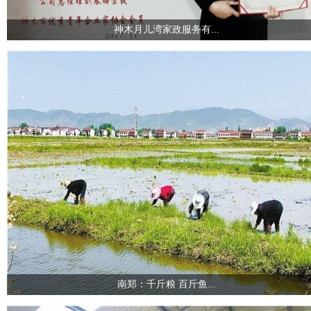
神木月儿湾家政服务有...
南郑：千斤粮 百斤鱼...