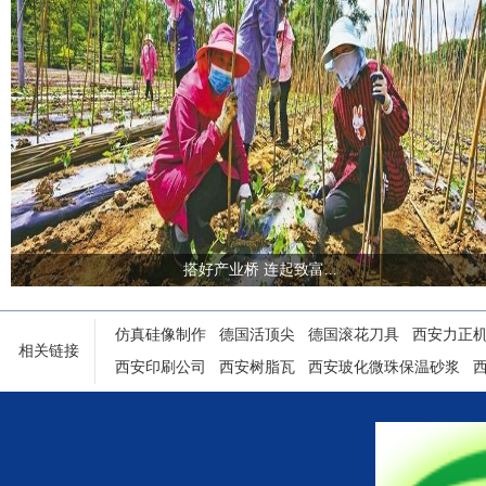
搭好产业桥 连起致富...
仿真硅像制作
德国活顶尖
德国滚花刀具
西安力正
相关链接
西安印刷公司
西安树脂瓦
西安玻化微珠保温砂浆
陕西铝塑门窗