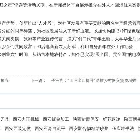
归之星”评选等活动10期，在新闻媒体平台展示推介在外人才回潼优秀案
资产优势，创新推出“人才股”。对社区发展有重要贡献的两名生产经营管
分红的同等待遇，为社区发展注入了新鲜血液。以加快构建“3+N”绿色现
关肉夹馍、旅游等产业宣传代言；潼关“创二代”青年王硕，大学毕业后
乡亲们共同致富；90后电商新农人苏军，利用自身多年在外工作经验，
创业六年时间，从销售本地农特产，如今已实现“买全国、卖全国”的电
面振兴
下一篇：
子洲县：“四突出四提升”助推乡村振兴提质增效
花刀具
西安力正机械
西安钣金加工
陕西猎鹰保安
鲜花速递
陕西断
工
西安西装定做
西安石膏自流平
西安聚合物粘结砂浆
伍应坤书法