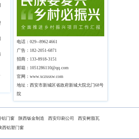
例
理
回
电话：029--8962 4661
广告：182-2051-6871
商
招商：133-8918-3151
邮箱：1051286110@qq.com
官网：www.xczxsxw.com
地址：西安市新城区省政府新城大院北门68号
院
桥铝门窗
陕西钣金制造
西安印刷公司
西安树脂瓦
陕西铝塑门窗