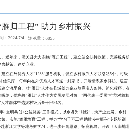
“雁归工程” 助力乡村振兴
：2024/7/4
浏览量：6855
人。近年来，潼关县大力实施“雁归工程”，建立健全扶持政策，完善服务
建言献策、建功立业。
建立在外优秀人才“1233”服务机制，设立乡村振兴人才联络站5个，村级
人才信息库，每年向在外优秀人才寄送一封家书，开展情系家乡拜访、建言
搭建交流平台。对“雁归”人才在县域创办企业放宽准入条件、简化程序，
吸纳，优先将“雁归”人才作为党员发展对象、“两代表一委员”推荐对象
”人才群体中选拔村级后备干部54名。
议事+文明共创+公益慈善”工作模式，以乡贤为“引线”，为产业发展、乡村
荣。实施“雏雁培育”工程，举办“学习千万工程 助推乡村振兴”专题培训
等赴浙江大学等地考察学习，进一步开阔思路、拓宽视野。开设《天南地