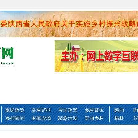
惠民政策
驻村帮扶
片区攻坚
乡村智库
陕西
乡村顾问
家庭农场
精彩活动
美丽乡村
榆林