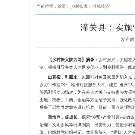
当前位置：
首页
> 乡村智库 > 县域经济
潼关县：实施
发布时间
【
乡村振兴陕西网
】摘录
：
乡村振兴，关键在
制，积极引导各类人才返乡创业，到乡村振兴一线
出真招，引回来。
以回引对象及家属为切入点，
乡贤工作室7个，精准对接服务人才。建立“雁归”
等系列活动38场次，为在外人才关心支持家乡发展
土地、税收、工商、金融等方面给予支持。强化政治
后备干部培养对象等进行培养。目前，重点从“雁归
重培养，促成长。
探索“乡贤+产业引领+参政
治理、文明乡风等出谋划策、出资出力，促进乡村繁
班，组织村党组织书记、致富带头人、“雁归”人才