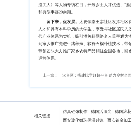
潼关人》等人物专访栏目，开展乡土人才优选、“雁
和典型事迹20余期。
留下来，促发展。
太要镇秦王寨社区发挥社区
人才和具有本科学历的大学生，享受与社区居民入股
代产业体系为契机，吸引潼关籍网络名人董宇辉为潼
到家乡推广先进生猪养殖、软籽石榴种植技术，带领
带领团队大力推广家乡农特产品销往全国各地，回乡
运营体系。
上一篇：
汉台区：搭建比学赶超平台 助力乡村全
仿真硅像制作
德国活顶尖
德国滚
相关链接
西安玻化微珠保温砂浆
西安钣金加