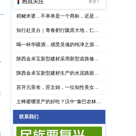
热点关注
更多》
稻鳅米婆，不单单是一个商标，还是原阳大米的供应商
知行赴灵台｜青春躬行陇原大地，仁心守护桑榆暮景
喝一杯华疆酒，感受灵魂的纯净之源，华疆酒业西安
陕西金卓宝新型建材采用新型道路修补剂高效消除路面病害
机
陕西金卓宝新型建材生产的水泥路面快速修补料靠谱
苏开元茶舍，苏文娟，一位知性美女以茶待人的世外桃源
在
和
土蜂蜜哪里产的好吃？汉中“秦巴农林”大自然的馈赠
联系我们
北