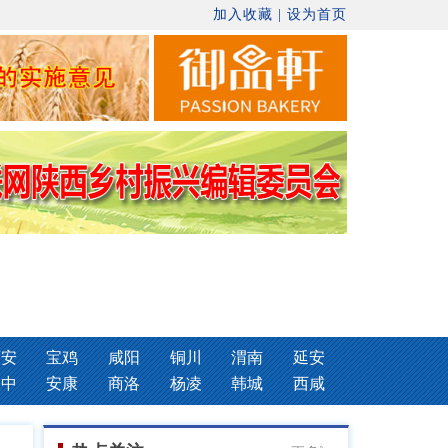
加入收藏
|
设为首页
西安
宝鸡
咸阳
铜川
渭南
延安
汉中
安康
商洛
杨凌
韩城
西咸