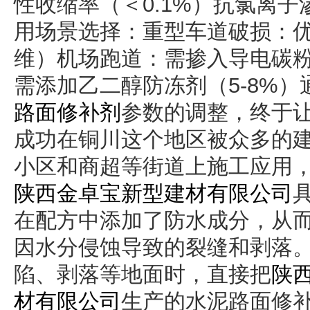
性收缩率（＜0.1%）抗氯离子渗透
用场景选择‌：重型车道破损：
维）机场跑道：需掺入导电碳粉（
需添加乙二醇防冻剂（5-8%
路面修补剂
参数的调整，终于
成功在铜川这个地区被众多的
小区和商超等街道上施工应用
陕西金卓宝新型建材有限公司
在配方中添加了防水成分，从
因水分侵蚀导致的裂缝和剥落
陷、剥落等地面时，直接把
陕
材有限公司
生产的水泥路面修