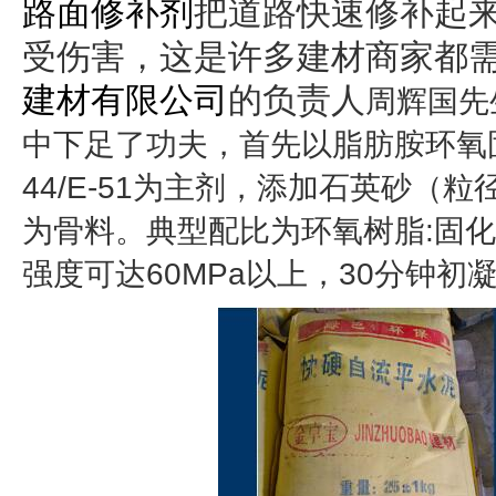
路面修补剂
把道路快速修补起
，这是许多建材商家都
受伤害
建材有限公司
的负责人
周辉国先
中下足了功夫，首先
以脂肪胺环氧
44/E-51为主剂，添加石英砂（粒径
为骨料。典型配比为环氧树脂:固化剂
强度可达60MPa以上，30分钟初凝