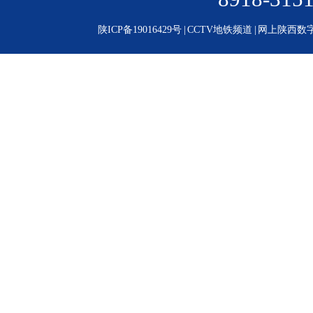
陕ICP备19016429号
|
CCTV地铁频道
|
网上陕西数