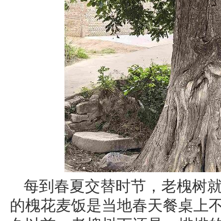
每到春夏交替时节，老槐树
的槐花麦饭是当地春天餐桌上