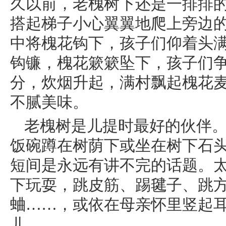
久以前，老槐树下还是一排排
搭起梯子小心翼翼地爬上旁边
中将槐花钩下，孩子们仰着头
钩镰，槐花簌簌坠下，孩子们
分，炊烟升起，满村飘起槐花
不腻美味。
老槐树是儿提时最好的伙伴
饭碗蹲在树荫下或坐在树下石
短间是永远有讲不完的话题。
下玩耍，跳皮筋、踢毽子、跳
蛐……，或依在母亲怀里竖起
儿。